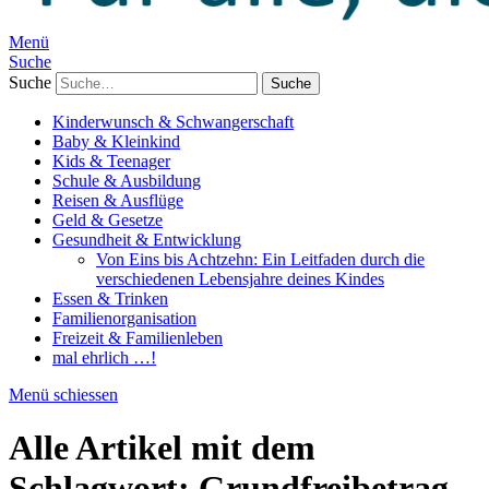
Menü
Suche
Suche
Kinderwunsch & Schwangerschaft
Baby & Kleinkind
Kids & Teenager
Schule & Ausbildung
Reisen & Ausflüge
Geld & Gesetze
Gesundheit & Entwicklung
Von Eins bis Achtzehn: Ein Leitfaden durch die
verschiedenen Lebensjahre deines Kindes
Essen & Trinken
Familienorganisation
Freizeit & Familienleben
mal ehrlich …!
Menü schiessen
Alle Artikel mit dem
Schlagwort:
Grundfreibetrag