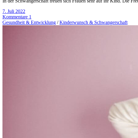
In der Schwangerschaft freuen sich Frauen sehr auf ihr Kind. Die Fr
7. Juli 2022
Kommentare 1
Gesundheit & Entwicklung
/
Kinderwunsch & Schwangerschaft