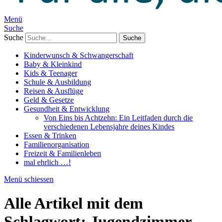
Menü
Suche
Suche
Kinderwunsch & Schwangerschaft
Baby & Kleinkind
Kids & Teenager
Schule & Ausbildung
Reisen & Ausflüge
Geld & Gesetze
Gesundheit & Entwicklung
Von Eins bis Achtzehn: Ein Leitfaden durch die
verschiedenen Lebensjahre deines Kindes
Essen & Trinken
Familienorganisation
Freizeit & Familienleben
mal ehrlich …!
Menü schiessen
Alle Artikel mit dem
Schlagwort:
Jugendzimmer