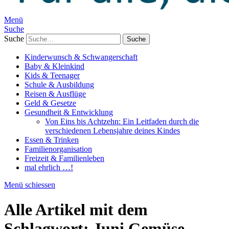
Menü
Suche
Suche
Kinderwunsch & Schwangerschaft
Baby & Kleinkind
Kids & Teenager
Schule & Ausbildung
Reisen & Ausflüge
Geld & Gesetze
Gesundheit & Entwicklung
Von Eins bis Achtzehn: Ein Leitfaden durch die
verschiedenen Lebensjahre deines Kindes
Essen & Trinken
Familienorganisation
Freizeit & Familienleben
mal ehrlich …!
Menü schiessen
Alle Artikel mit dem
Schlagwort:
Juni Gemüse