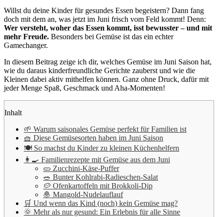
Willst du deine Kinder für gesundes Essen begeistern? Dann fang
doch mit dem an, was jetzt im Juni frisch vom Feld kommt! Denn:
Wer versteht, woher das Essen kommt, isst bewusster – und mit
mehr Freude.
Besonders bei Gemüse ist das ein echter
Gamechanger.
In diesem Beitrag zeige ich dir, welches Gemüse im Juni Saison hat,
wie du daraus kinderfreundliche Gerichte zauberst und wie die
Kleinen dabei aktiv mithelfen können. Ganz ohne Druck, dafür mit
jeder Menge Spaß, Geschmack und Aha-Momenten!
Inhalt
🌱 Warum saisonales Gemüse perfekt für Familien ist
🧺 Diese Gemüsesorten haben im Juni Saison
🍽 So machst du Kinder zu kleinen Küchenhelfern
👩‍🍳 Familienrezepte mit Gemüse aus dem Juni
🥒 Zucchini-Käse-Puffer
🥗 Bunter Kohlrabi-Radieschen-Salat
🥔 Ofenkartoffeln mit Brokkoli-Dip
🧆 Mangold-Nudelauflauf
🛒 Und wenn das Kind (noch) kein Gemüse mag?
🌞 Mehr als nur gesund: Ein Erlebnis für alle Sinne