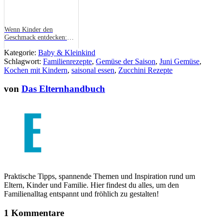
Wenn Kinder den
Geschmack entdecken:
Wie Vielfalt am Tisch
Kategorie:
Baby & Kleinkind
gelingt
Schlagwort:
Familienrezepte
,
Gemüse der Saison
,
Juni Gemüse
,
Kochen mit Kindern
,
saisonal essen
,
Zucchini Rezepte
von
Das Elternhandbuch
Praktische Tipps, spannende Themen und Inspiration rund um
Eltern, Kinder und Familie. Hier findest du alles, um den
Familienalltag entspannt und fröhlich zu gestalten!
1 Kommentare