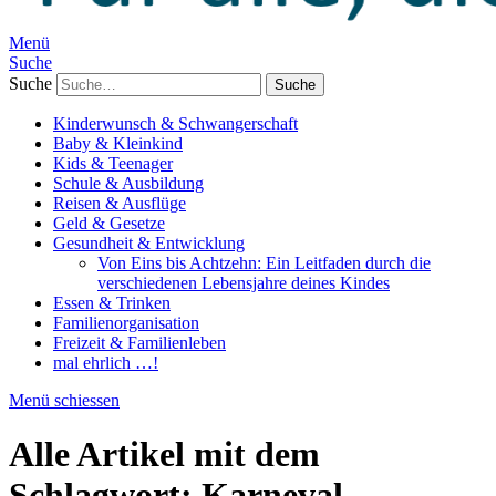
Menü
Suche
Suche
Kinderwunsch & Schwangerschaft
Baby & Kleinkind
Kids & Teenager
Schule & Ausbildung
Reisen & Ausflüge
Geld & Gesetze
Gesundheit & Entwicklung
Von Eins bis Achtzehn: Ein Leitfaden durch die
verschiedenen Lebensjahre deines Kindes
Essen & Trinken
Familienorganisation
Freizeit & Familienleben
mal ehrlich …!
Menü schiessen
Alle Artikel mit dem
Schlagwort:
Karneval