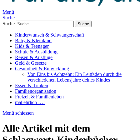
Menü
Suche
Suche
Kinderwunsch & Schwangerschaft
Baby & Kleinkind
Kids & Teenager
Schule & Ausbildung
Reisen & Ausflüge
Geld & Gesetze
Gesundheit & Entwicklung
Von Eins bis Achtzehn: Ein Leitfaden durch die
verschiedenen Lebensjahre deines Kindes
Essen & Trinken
Familienorganisation
Freizeit & Familienleben
mal ehrlich …!
Menü schiessen
Alle Artikel mit dem
Schlagwort:
Kinderbücher