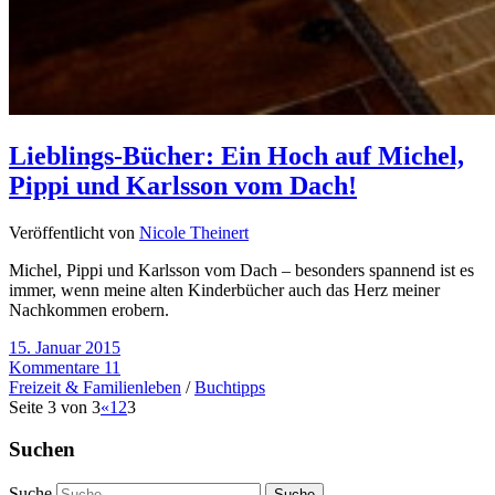
Lieblings-Bücher: Ein Hoch auf Michel,
Pippi und Karlsson vom Dach!
Veröffentlicht von
Nicole Theinert
Michel, Pippi und Karlsson vom Dach – besonders spannend ist es
immer, wenn meine alten Kinderbücher auch das Herz meiner
Nachkommen erobern.
15. Januar 2015
Kommentare 11
Freizeit & Familienleben
/
Buchtipps
Seite 3 von 3
«
1
2
3
Suchen
Suche