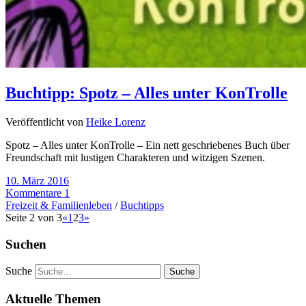
Buchtipp: Spotz – Alles unter KonTrolle
Veröffentlicht von
Heike Lorenz
Spotz – Alles unter KonTrolle – Ein nett geschriebenes Buch über
Freundschaft mit lustigen Charakteren und witzigen Szenen.
10. März 2016
Kommentare 1
Freizeit & Familienleben
/
Buchtipps
Seite 2 von 3
«
1
2
3
»
Suchen
Suche
Aktuelle Themen