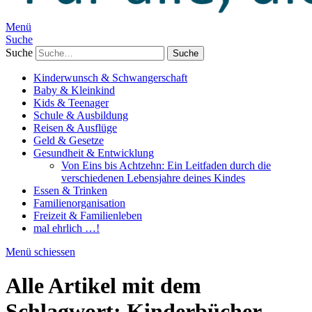
Menü
Suche
Suche
Kinderwunsch & Schwangerschaft
Baby & Kleinkind
Kids & Teenager
Schule & Ausbildung
Reisen & Ausflüge
Geld & Gesetze
Gesundheit & Entwicklung
Von Eins bis Achtzehn: Ein Leitfaden durch die
verschiedenen Lebensjahre deines Kindes
Essen & Trinken
Familienorganisation
Freizeit & Familienleben
mal ehrlich …!
Menü schiessen
Alle Artikel mit dem
Schlagwort:
Kinderbücher