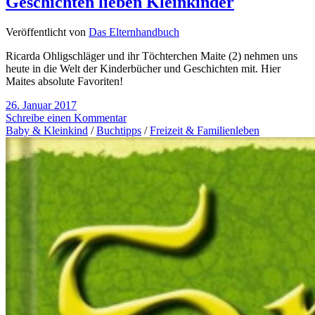
Geschichten lieben Kleinkinder
Veröffentlicht von
Das Elternhandbuch
Ricarda Ohligschläger und ihr Töchterchen Maite (2) nehmen uns
heute in die Welt der Kinderbücher und Geschichten mit. Hier
Maites absolute Favoriten!
26. Januar 2017
Schreibe einen Kommentar
Baby & Kleinkind
/
Buchtipps
/
Freizeit & Familienleben