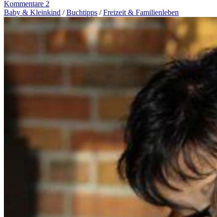
Kommentare 2
Baby & Kleinkind
/
Buchtipps
/
Freizeit & Familienleben