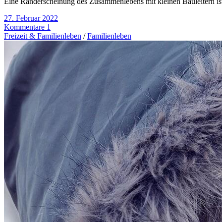
Eine Randerscheinung des Zusammenlebens mit kleinen Bauleitern ist
27. Februar 2022
Kommentare 1
Freizeit & Familienleben
/
Familienleben