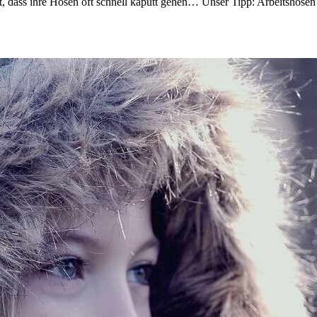
, dass ihre Hosen oft schnell kaputt gehen… Unser Tipp: Arbeitshosen