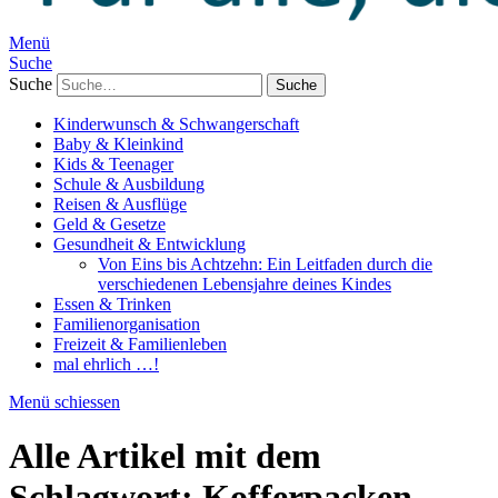
Menü
Suche
Suche
Kinderwunsch & Schwangerschaft
Baby & Kleinkind
Kids & Teenager
Schule & Ausbildung
Reisen & Ausflüge
Geld & Gesetze
Gesundheit & Entwicklung
Von Eins bis Achtzehn: Ein Leitfaden durch die
verschiedenen Lebensjahre deines Kindes
Essen & Trinken
Familienorganisation
Freizeit & Familienleben
mal ehrlich …!
Menü schiessen
Alle Artikel mit dem
Schlagwort:
Kofferpacken