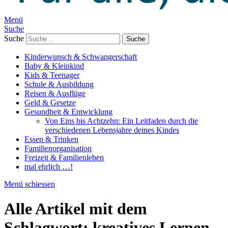
Menü
Suche
Suche
Kinderwunsch & Schwangerschaft
Baby & Kleinkind
Kids & Teenager
Schule & Ausbildung
Reisen & Ausflüge
Geld & Gesetze
Gesundheit & Entwicklung
Von Eins bis Achtzehn: Ein Leitfaden durch die
verschiedenen Lebensjahre deines Kindes
Essen & Trinken
Familienorganisation
Freizeit & Familienleben
mal ehrlich …!
Menü schiessen
Alle Artikel mit dem
Schlagwort:
kreatives Lernen