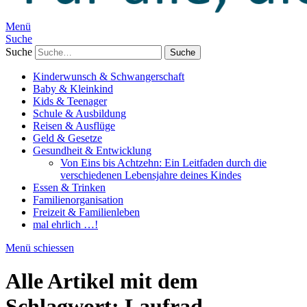
Menü
Suche
Suche
Kinderwunsch & Schwangerschaft
Baby & Kleinkind
Kids & Teenager
Schule & Ausbildung
Reisen & Ausflüge
Geld & Gesetze
Gesundheit & Entwicklung
Von Eins bis Achtzehn: Ein Leitfaden durch die
verschiedenen Lebensjahre deines Kindes
Essen & Trinken
Familienorganisation
Freizeit & Familienleben
mal ehrlich …!
Menü schiessen
Alle Artikel mit dem
Schlagwort:
Laufrad