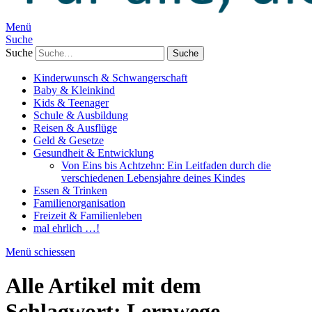
Menü
Suche
Suche
Kinderwunsch & Schwangerschaft
Baby & Kleinkind
Kids & Teenager
Schule & Ausbildung
Reisen & Ausflüge
Geld & Gesetze
Gesundheit & Entwicklung
Von Eins bis Achtzehn: Ein Leitfaden durch die
verschiedenen Lebensjahre deines Kindes
Essen & Trinken
Familienorganisation
Freizeit & Familienleben
mal ehrlich …!
Menü schiessen
Alle Artikel mit dem
Schlagwort:
Lernwege