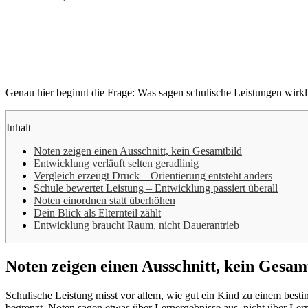
Genau hier beginnt die Frage: Was sagen schulische Leistungen wirkl
Inhalt
Noten zeigen einen Ausschnitt, kein Gesamtbild
Entwicklung verläuft selten geradlinig
Vergleich erzeugt Druck – Orientierung entsteht anders
Schule bewertet Leistung – Entwicklung passiert überall
Noten einordnen statt überhöhen
Dein Blick als Elternteil zählt
Entwicklung braucht Raum, nicht Dauerantrieb
Noten zeigen einen Ausschnitt, kein Gesam
Schulische Leistung misst vor allem, wie gut ein Kind zu einem bestim
begrenzt. Noten sagen etwas über Lernergebnisse aus, nicht über Ler