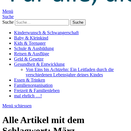
Menü
Suche
Suche
Kinderwunsch & Schwangerschaft
Baby & Kleinkind
Kids & Teenager
Schule & Ausbildung
Reisen & Ausflüge
Geld & Gesetze
Gesundheit & Entwicklung
Von Eins bis Achtzehn: Ein Leitfaden durch die
verschiedenen Lebensjahre deines Kindes
Essen & Trinken
Familienorganisation
Freizeit & Familienleben
mal ehrlich …!
Menü schiessen
Alle Artikel mit dem
Schlagwort:
März