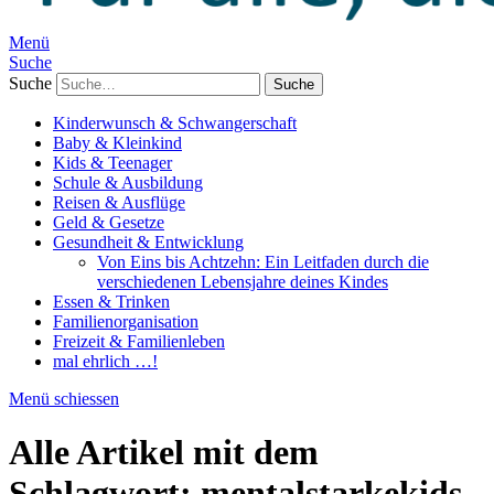
Menü
Suche
Suche
Kinderwunsch & Schwangerschaft
Baby & Kleinkind
Kids & Teenager
Schule & Ausbildung
Reisen & Ausflüge
Geld & Gesetze
Gesundheit & Entwicklung
Von Eins bis Achtzehn: Ein Leitfaden durch die
verschiedenen Lebensjahre deines Kindes
Essen & Trinken
Familienorganisation
Freizeit & Familienleben
mal ehrlich …!
Menü schiessen
Alle Artikel mit dem
Schlagwort:
mentalstarkekids