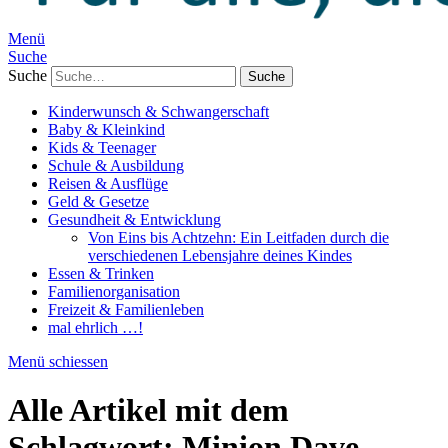
Menü
Suche
Suche
Kinderwunsch & Schwangerschaft
Baby & Kleinkind
Kids & Teenager
Schule & Ausbildung
Reisen & Ausflüge
Geld & Gesetze
Gesundheit & Entwicklung
Von Eins bis Achtzehn: Ein Leitfaden durch die
verschiedenen Lebensjahre deines Kindes
Essen & Trinken
Familienorganisation
Freizeit & Familienleben
mal ehrlich …!
Menü schiessen
Alle Artikel mit dem
Schlagwort:
Minion Dave