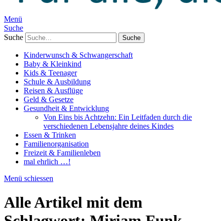
Menü
Suche
Suche
Kinderwunsch & Schwangerschaft
Baby & Kleinkind
Kids & Teenager
Schule & Ausbildung
Reisen & Ausflüge
Geld & Gesetze
Gesundheit & Entwicklung
Von Eins bis Achtzehn: Ein Leitfaden durch die
verschiedenen Lebensjahre deines Kindes
Essen & Trinken
Familienorganisation
Freizeit & Familienleben
mal ehrlich …!
Menü schiessen
Alle Artikel mit dem
Schlagwort:
Miriam Funk