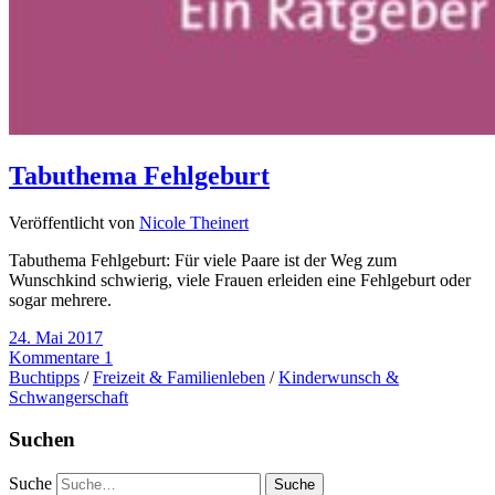
Tabuthema Fehlgeburt
Veröffentlicht von
Nicole Theinert
Tabuthema Fehlgeburt: Für viele Paare ist der Weg zum
Wunschkind schwierig, viele Frauen erleiden eine Fehlgeburt oder
sogar mehrere.
24. Mai 2017
Kommentare 1
Buchtipps
/
Freizeit & Familienleben
/
Kinderwunsch &
Schwangerschaft
Suchen
Suche