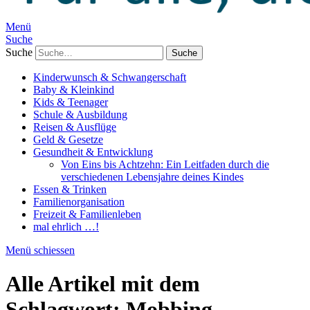
Menü
Suche
Suche
Kinderwunsch & Schwangerschaft
Baby & Kleinkind
Kids & Teenager
Schule & Ausbildung
Reisen & Ausflüge
Geld & Gesetze
Gesundheit & Entwicklung
Von Eins bis Achtzehn: Ein Leitfaden durch die
verschiedenen Lebensjahre deines Kindes
Essen & Trinken
Familienorganisation
Freizeit & Familienleben
mal ehrlich …!
Menü schiessen
Alle Artikel mit dem
Schlagwort:
Mobbing