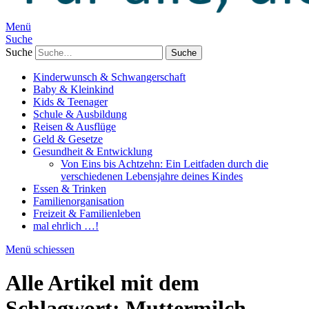
Menü
Suche
Suche
Kinderwunsch & Schwangerschaft
Baby & Kleinkind
Kids & Teenager
Schule & Ausbildung
Reisen & Ausflüge
Geld & Gesetze
Gesundheit & Entwicklung
Von Eins bis Achtzehn: Ein Leitfaden durch die
verschiedenen Lebensjahre deines Kindes
Essen & Trinken
Familienorganisation
Freizeit & Familienleben
mal ehrlich …!
Menü schiessen
Alle Artikel mit dem
Schlagwort:
Muttermilch