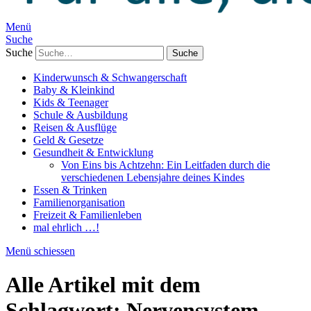
Menü
Suche
Suche
Kinderwunsch & Schwangerschaft
Baby & Kleinkind
Kids & Teenager
Schule & Ausbildung
Reisen & Ausflüge
Geld & Gesetze
Gesundheit & Entwicklung
Von Eins bis Achtzehn: Ein Leitfaden durch die
verschiedenen Lebensjahre deines Kindes
Essen & Trinken
Familienorganisation
Freizeit & Familienleben
mal ehrlich …!
Menü schiessen
Alle Artikel mit dem
Schlagwort:
Nervensystem