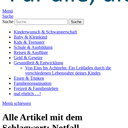
Menü
Suche
Suche
Kinderwunsch & Schwangerschaft
Baby & Kleinkind
Kids & Teenager
Schule & Ausbildung
Reisen & Ausflüge
Geld & Gesetze
Gesundheit & Entwicklung
Von Eins bis Achtzehn: Ein Leitfaden durch die
verschiedenen Lebensjahre deines Kindes
Essen & Trinken
Familienorganisation
Freizeit & Familienleben
mal ehrlich …!
Menü schiessen
Alle Artikel mit dem
Schlagwort:
Notfall