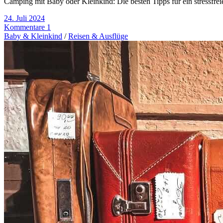
Camping mit Baby oder Kleinkind: Die besten Tipps für ein stressfre
24. Juli 2024
Kommentare 1
Baby & Kleinkind
/
Reisen & Ausflüge