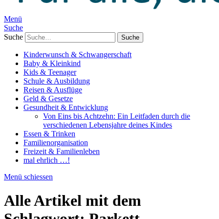
Menü
Suche
Suche
Kinderwunsch & Schwangerschaft
Baby & Kleinkind
Kids & Teenager
Schule & Ausbildung
Reisen & Ausflüge
Geld & Gesetze
Gesundheit & Entwicklung
Von Eins bis Achtzehn: Ein Leitfaden durch die
verschiedenen Lebensjahre deines Kindes
Essen & Trinken
Familienorganisation
Freizeit & Familienleben
mal ehrlich …!
Menü schiessen
Alle Artikel mit dem
Schlagwort:
Parkett