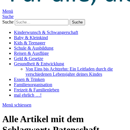
Menü
Suche
Suche
Kinderwunsch & Schwangerschaft
Baby & Kleinkind
Kids & Teenager
Schule & Ausbildung
Reisen & Ausflüge
Geld & Gesetze
Gesundheit & Entwicklung
Von Eins bis Achtzehn: Ein Leitfaden durch die
verschiedenen Lebensjahre deines Kindes
Essen & Trinken
Familienorganisation
Freizeit & Familienleben
mal ehrlich …!
Menü schiessen
Alle Artikel mit dem
Schlagwort:
Patenschaft