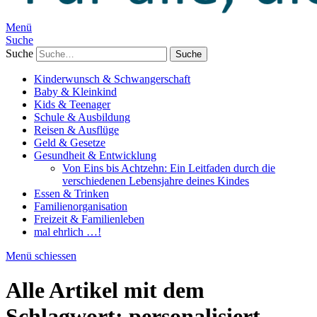
Menü
Suche
Suche
Kinderwunsch & Schwangerschaft
Baby & Kleinkind
Kids & Teenager
Schule & Ausbildung
Reisen & Ausflüge
Geld & Gesetze
Gesundheit & Entwicklung
Von Eins bis Achtzehn: Ein Leitfaden durch die
verschiedenen Lebensjahre deines Kindes
Essen & Trinken
Familienorganisation
Freizeit & Familienleben
mal ehrlich …!
Menü schiessen
Alle Artikel mit dem
Schlagwort:
personalisiert