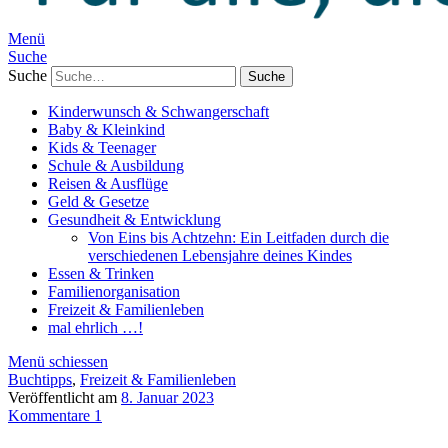
Menü
Suche
Suche
Kinderwunsch & Schwangerschaft
Baby & Kleinkind
Kids & Teenager
Schule & Ausbildung
Reisen & Ausflüge
Geld & Gesetze
Gesundheit & Entwicklung
Von Eins bis Achtzehn: Ein Leitfaden durch die
verschiedenen Lebensjahre deines Kindes
Essen & Trinken
Familienorganisation
Freizeit & Familienleben
mal ehrlich …!
Menü schiessen
Buchtipps
,
Freizeit & Familienleben
Veröffentlicht am
8. Januar 2023
Kommentare 1