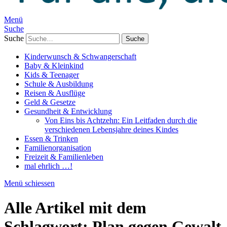
Menü
Suche
Suche
Kinderwunsch & Schwangerschaft
Baby & Kleinkind
Kids & Teenager
Schule & Ausbildung
Reisen & Ausflüge
Geld & Gesetze
Gesundheit & Entwicklung
Von Eins bis Achtzehn: Ein Leitfaden durch die
verschiedenen Lebensjahre deines Kindes
Essen & Trinken
Familienorganisation
Freizeit & Familienleben
mal ehrlich …!
Menü schiessen
Alle Artikel mit dem
Schlagwort:
Plan gegen Gewalt