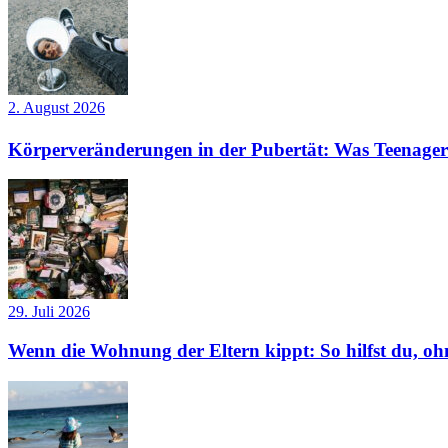
2. August 2026
Körperveränderungen in der Pubertät: Was Teenager
29. Juli 2026
Wenn die Wohnung der Eltern kippt: So hilfst du, ohn