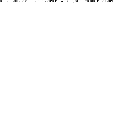
ional auf die Situation in vielen Entwicklungsländern hin. Eine Paten