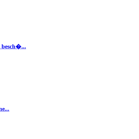
 besch�...
e...