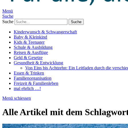
Menü
Suche
Suche
Kinderwunsch & Schwangerschaft
Baby & Kleinkind
Kids & Teenager
Schule & Ausbildung
Reisen & Ausflüge
Geld & Gesetze
Gesundheit & Entwicklung
Von Eins bis Achtzehn: Ein Leitfaden durch die verschi
Essen & Trinken
Familienorganisation
Freizeit & Familienleben
mal ehrlich …!
Menü schiessen
Alle Artikel mit dem Schlagwor