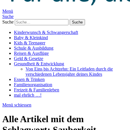
Menü
Suche
Suche
Kinderwunsch & Schwangerschaft
Baby & Kleinkind
Kids & Teenager
Schule & Ausbildung
Reisen & Ausflüge
Geld & Gesetze
Gesundheit & Entwicklung
Von Eins bis Achtzehn: Ein Leitfaden durch die
verschiedenen Lebensjahre deines Kindes
Essen & Trinken
Familienorganisation
Freizeit & Familienleben
mal ehrlich …!
Menü schiessen
Alle Artikel mit dem
Schlagwort:
Sauberkeit