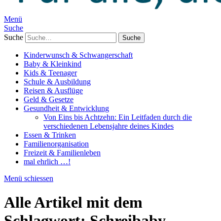
Menü
Suche
Suche
Kinderwunsch & Schwangerschaft
Baby & Kleinkind
Kids & Teenager
Schule & Ausbildung
Reisen & Ausflüge
Geld & Gesetze
Gesundheit & Entwicklung
Von Eins bis Achtzehn: Ein Leitfaden durch die
verschiedenen Lebensjahre deines Kindes
Essen & Trinken
Familienorganisation
Freizeit & Familienleben
mal ehrlich …!
Menü schiessen
Alle Artikel mit dem
Schlagwort:
Schreibaby