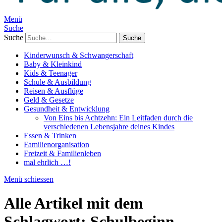
Menü
Suche
Suche
Kinderwunsch & Schwangerschaft
Baby & Kleinkind
Kids & Teenager
Schule & Ausbildung
Reisen & Ausflüge
Geld & Gesetze
Gesundheit & Entwicklung
Von Eins bis Achtzehn: Ein Leitfaden durch die
verschiedenen Lebensjahre deines Kindes
Essen & Trinken
Familienorganisation
Freizeit & Familienleben
mal ehrlich …!
Menü schiessen
Alle Artikel mit dem
Schlagwort:
Schulbeginn