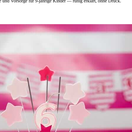
 und Vorsorge für 9-jährige Kinder — ruhig erklärt, ohne Druck.