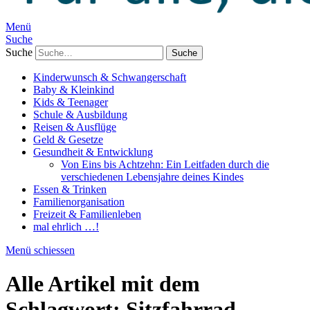
Menü
Suche
Suche
Kinderwunsch & Schwangerschaft
Baby & Kleinkind
Kids & Teenager
Schule & Ausbildung
Reisen & Ausflüge
Geld & Gesetze
Gesundheit & Entwicklung
Von Eins bis Achtzehn: Ein Leitfaden durch die
verschiedenen Lebensjahre deines Kindes
Essen & Trinken
Familienorganisation
Freizeit & Familienleben
mal ehrlich …!
Menü schiessen
Alle Artikel mit dem
Schlagwort:
Sitzfahrrad