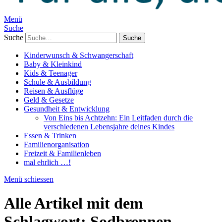
Menü
Suche
Suche
Kinderwunsch & Schwangerschaft
Baby & Kleinkind
Kids & Teenager
Schule & Ausbildung
Reisen & Ausflüge
Geld & Gesetze
Gesundheit & Entwicklung
Von Eins bis Achtzehn: Ein Leitfaden durch die
verschiedenen Lebensjahre deines Kindes
Essen & Trinken
Familienorganisation
Freizeit & Familienleben
mal ehrlich …!
Menü schiessen
Alle Artikel mit dem
Schlagwort:
Sodbrennen