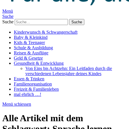
Menü
Suche
Suche
Kinderwunsch & Schwangerschaft
Baby & Kleinkind
Kids & Teenager
Schule & Ausbildung
Reisen & Ausflüge
Geld & Gesetze
Gesundheit & Entwicklung
Von Eins bis Achtzehn: Ein Leitfaden durch die
verschiedenen Lebensjahre deines Kindes
Essen & Trinken
Familienorganisation
Freizeit & Familienleben
mal ehrlich …!
Menü schiessen
Alle Artikel mit dem
Schlagwort:
Sprache lernen