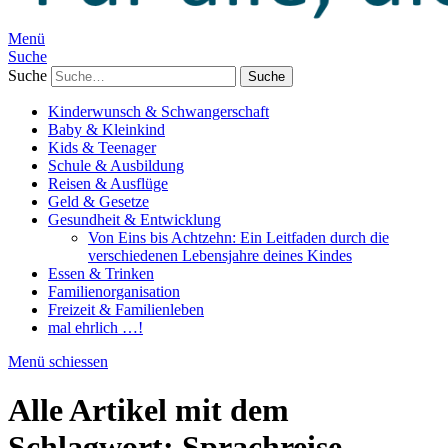
Menü
Suche
Suche
Kinderwunsch & Schwangerschaft
Baby & Kleinkind
Kids & Teenager
Schule & Ausbildung
Reisen & Ausflüge
Geld & Gesetze
Gesundheit & Entwicklung
Von Eins bis Achtzehn: Ein Leitfaden durch die
verschiedenen Lebensjahre deines Kindes
Essen & Trinken
Familienorganisation
Freizeit & Familienleben
mal ehrlich …!
Menü schiessen
Alle Artikel mit dem
Schlagwort:
Sprachreise