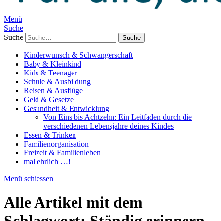
Menü
Suche
Suche
Kinderwunsch & Schwangerschaft
Baby & Kleinkind
Kids & Teenager
Schule & Ausbildung
Reisen & Ausflüge
Geld & Gesetze
Gesundheit & Entwicklung
Von Eins bis Achtzehn: Ein Leitfaden durch die
verschiedenen Lebensjahre deines Kindes
Essen & Trinken
Familienorganisation
Freizeit & Familienleben
mal ehrlich …!
Menü schiessen
Alle Artikel mit dem
Schlagwort:
Ständig erinnern