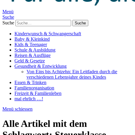
Menü
Suche
Suche
Kinderwunsch & Schwangerschaft
Baby & Kleinkind
Kids & Teenager
Schule & Ausbildung
Reisen & Ausflüge
Geld & Gesetze
Gesundheit & Entwicklung
Von Eins bis Achtzehn: Ein Leitfaden durch die
verschiedenen Lebensjahre deines Kindes
Essen & Trinken
Familienorganisation
Freizeit & Familienleben
mal ehrlich …!
Menü schiessen
Alle Artikel mit dem
Schlagwort:
Steuerklasse