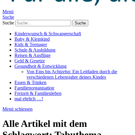
Menü
Suche
Suche
Kinderwunsch & Schwangerschaft
Baby & Kleinkind
Kids & Teenager
Schule & Ausbildung
Reisen & Ausflüge
Geld & Gesetze
Gesundheit & Entwicklung
Von Eins bis Achtzehn: Ein Leitfaden durch die
verschiedenen Lebensjahre deines Kindes
Essen & Trinken
Familienorganisation
Freizeit & Familienleben
mal ehrlich …!
Menü schiessen
Alle Artikel mit dem
Schlagwort:
Tabuthema