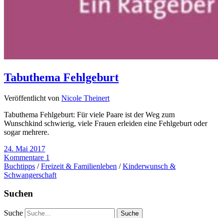
Tabuthema Fehlgeburt
Veröffentlicht von
Nicole Theinert
Tabuthema Fehlgeburt: Für viele Paare ist der Weg zum
Wunschkind schwierig, viele Frauen erleiden eine Fehlgeburt oder
sogar mehrere.
24. Mai 2017
Kommentare 1
Buchtipps
/
Freizeit & Familienleben
/
Kinderwunsch &
Schwangerschaft
Suchen
Suche