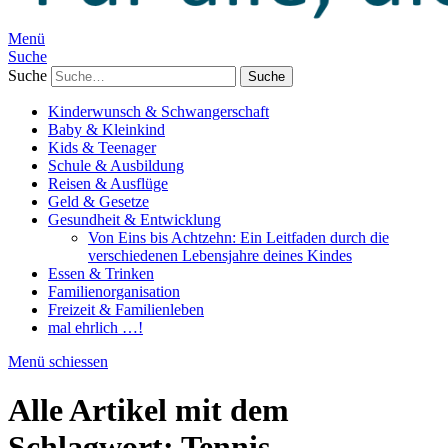
Menü
Suche
Suche
Kinderwunsch & Schwangerschaft
Baby & Kleinkind
Kids & Teenager
Schule & Ausbildung
Reisen & Ausflüge
Geld & Gesetze
Gesundheit & Entwicklung
Von Eins bis Achtzehn: Ein Leitfaden durch die
verschiedenen Lebensjahre deines Kindes
Essen & Trinken
Familienorganisation
Freizeit & Familienleben
mal ehrlich …!
Menü schiessen
Alle Artikel mit dem
Schlagwort:
Tennis