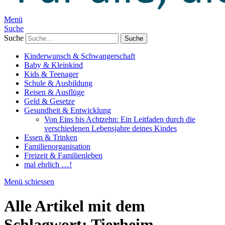
Menü
Suche
Suche
Kinderwunsch & Schwangerschaft
Baby & Kleinkind
Kids & Teenager
Schule & Ausbildung
Reisen & Ausflüge
Geld & Gesetze
Gesundheit & Entwicklung
Von Eins bis Achtzehn: Ein Leitfaden durch die
verschiedenen Lebensjahre deines Kindes
Essen & Trinken
Familienorganisation
Freizeit & Familienleben
mal ehrlich …!
Menü schiessen
Alle Artikel mit dem
Schlagwort:
Tierheim