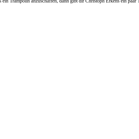
 ein Trampolin anzuschaffen, dann gibt dir Christoph Erkens ein paar 