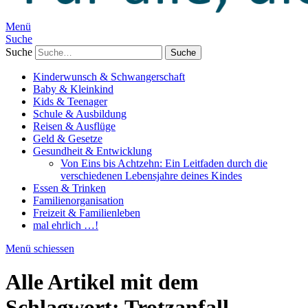
Menü
Suche
Suche
Kinderwunsch & Schwangerschaft
Baby & Kleinkind
Kids & Teenager
Schule & Ausbildung
Reisen & Ausflüge
Geld & Gesetze
Gesundheit & Entwicklung
Von Eins bis Achtzehn: Ein Leitfaden durch die
verschiedenen Lebensjahre deines Kindes
Essen & Trinken
Familienorganisation
Freizeit & Familienleben
mal ehrlich …!
Menü schiessen
Alle Artikel mit dem
Schlagwort:
Trotzanfall