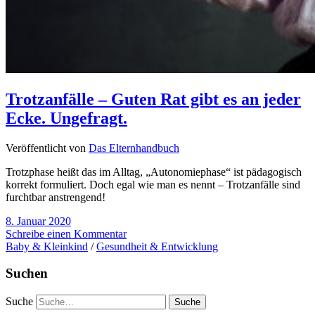
Trotzanfälle – Guten Rat gibt es an jeder
Ecke. Ungefragt.
Veröffentlicht von
Das Elternhandbuch
Trotzphase heißt das im Alltag, „Autonomiephase“ ist pädagogisch
korrekt formuliert. Doch egal wie man es nennt – Trotzanfälle sind
furchtbar anstrengend!
8. Januar 2020
Schreibe einen Kommentar
Baby & Kleinkind
/
Gesundheit & Entwicklung
Suchen
Suche