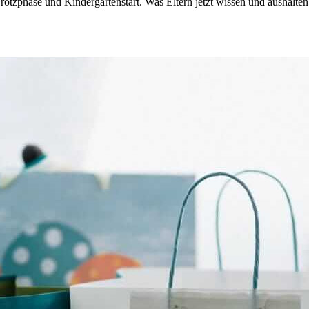
zphase und Kindergartenstart. Was Eltern jetzt wissen und aushalten 