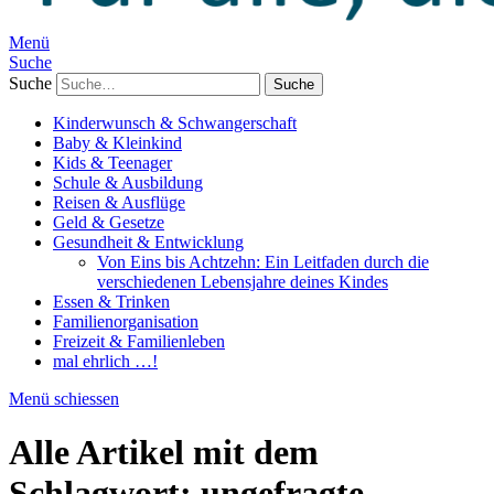
Menü
Suche
Suche
Kinderwunsch & Schwangerschaft
Baby & Kleinkind
Kids & Teenager
Schule & Ausbildung
Reisen & Ausflüge
Geld & Gesetze
Gesundheit & Entwicklung
Von Eins bis Achtzehn: Ein Leitfaden durch die
verschiedenen Lebensjahre deines Kindes
Essen & Trinken
Familienorganisation
Freizeit & Familienleben
mal ehrlich …!
Menü schiessen
Alle Artikel mit dem
Schlagwort:
ungefragte