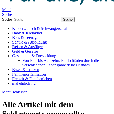
Menü
Suche
Suche
Kinderwunsch & Schwangerschaft
Baby & Kleinkind
Kids & Teenager
Schule & Ausbildung
Reisen & Ausflüge
Geld & Gesetze
Gesundheit & Entwicklung
Von Eins bis Achtzehn: Ein Leitfaden durch die
verschiedenen Lebensjahre deines Kindes
Essen & Trinken
Familienorganisation
Freizeit & Familienleben
mal ehrlich …!
Menü schiessen
Alle Artikel mit dem
Schlagwort:
ungewollte