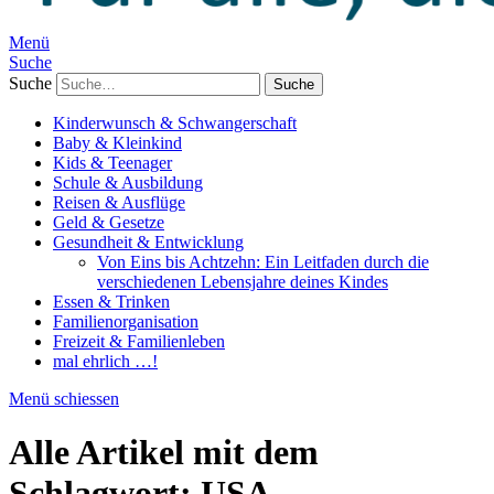
Menü
Suche
Suche
Kinderwunsch & Schwangerschaft
Baby & Kleinkind
Kids & Teenager
Schule & Ausbildung
Reisen & Ausflüge
Geld & Gesetze
Gesundheit & Entwicklung
Von Eins bis Achtzehn: Ein Leitfaden durch die
verschiedenen Lebensjahre deines Kindes
Essen & Trinken
Familienorganisation
Freizeit & Familienleben
mal ehrlich …!
Menü schiessen
Alle Artikel mit dem
Schlagwort:
USA