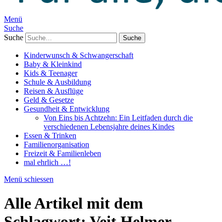
Menü
Suche
Suche
Kinderwunsch & Schwangerschaft
Baby & Kleinkind
Kids & Teenager
Schule & Ausbildung
Reisen & Ausflüge
Geld & Gesetze
Gesundheit & Entwicklung
Von Eins bis Achtzehn: Ein Leitfaden durch die
verschiedenen Lebensjahre deines Kindes
Essen & Trinken
Familienorganisation
Freizeit & Familienleben
mal ehrlich …!
Menü schiessen
Alle Artikel mit dem
Schlagwort:
Veit Helmer