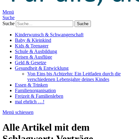
Menü
Suche
Suche
Kinderwunsch & Schwangerschaft
Baby & Kleinkind
Kids & Teenager
Schule & Ausbildung
Reisen & Ausflüge
Geld & Gesetze
Gesundheit & Entwicklung
Von Eins bis Achtzehn: Ein Leitfaden durch die
verschiedenen Lebensjahre deines Kindes
Essen & Trinken
Familienorganisation
Freizeit & Familienleben
mal ehrlich …!
Menü schiessen
Alle Artikel mit dem
Schlagwort:
Verträge